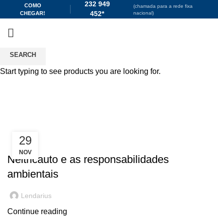
232 949
COMO
(chamada para a rede fixa
452*
CHEGAR!
nacional)
SEARCH
Start typing to see products you are looking for.
Tag Archives: oficina amiga do
ambiente
HOME
POSTS TAGGED "OFICINA AMIGA DO AMBIENTE"
29
NOTÍCIAS
NOV
Neltricauto e as responsabilidades
ambientais
Lendarius
Continue reading